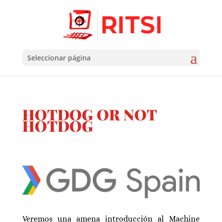
Seleccionar página
HOTDOG OR NOT
HOTDOG
Veremos una amena introducción al Machine